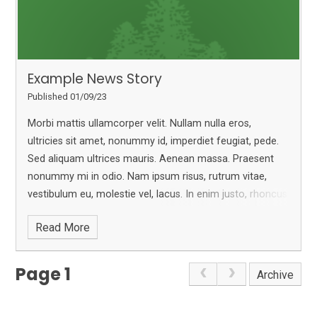
Example News Story
Published 01/09/23
Morbi mattis ullamcorper velit. Nullam nulla eros,
ultricies sit amet, nonummy id, imperdiet feugiat, pede.
Sed aliquam ultrices mauris.
Aenean massa. Praesent
nonummy mi in odio. Nam ipsum risus, rutrum vitae,
vestibulum eu, molestie vel, lacus.
In enim justo, rhoncus
ut, imperdiet a, venenatis vitae, justo. Donec venenatis
Read More
vulputate lorem. Aenean vulputate eleifend tellus.
Page 1
Archive